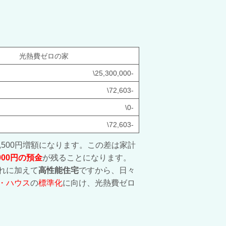
光熱費ゼロの家
\25,300,000-
\72,603-
\0-
\72,603-
0,500円増額になります。この差は家計
0,000円の預金
が残ることになります。
れに加えて
高性能住宅
ですから、日々
・ハウス
の
標準化
に向け、光熱費ゼロ