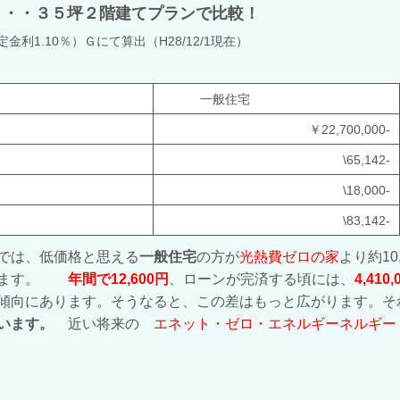
・・・３５坪２階建てプランで比較！
利1.10％）Ｇにて算出（H28/12/1現在）
一般住宅
￥22,700,000-
\65,142-
\18,000-
\83,142-
では、低価格と思える
一般住宅
の方が
光熱費ゼロの家
より約1
思います。
年間で12,600円
、ローンが完済する頃には、
4,41
傾向にあります。そうなると、この差はもっと広がります。そ
います。
近い将来の
エネット・ゼロ・エネルギーネルギー