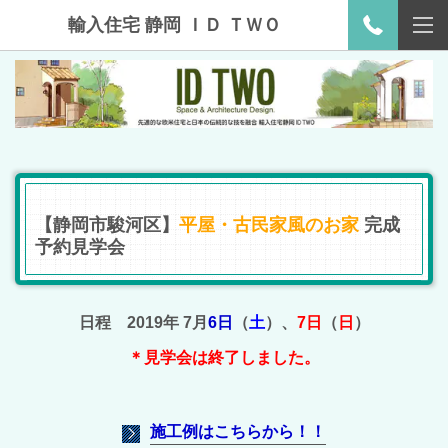
輸入住宅 静岡 ＩＤ ＴＷＯ
【静岡市駿河区】
平屋・古民家風のお家
完成
予約見学会
日程 2019年 7月
6日
（
土
）、
7日
（
日
）
＊見学会は終了しました。
施工例はこちらから！！