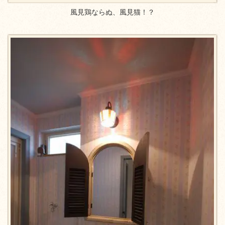
風見鶏ならぬ、風見猫！？